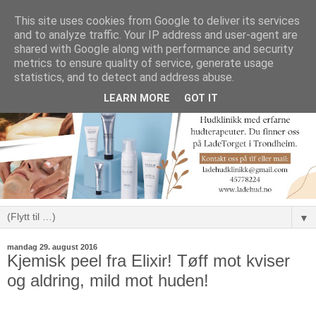
This site uses cookies from Google to deliver its services
and to analyze traffic. Your IP address and user-agent are
shared with Google along with performance and security
metrics to ensure quality of service, generate usage
statistics, and to detect and address abuse.
LEARN MORE
GOT IT
▼
mandag 29. august 2016
Kjemisk peel fra Elixir! Tøff mot kviser
og aldring, mild mot huden!