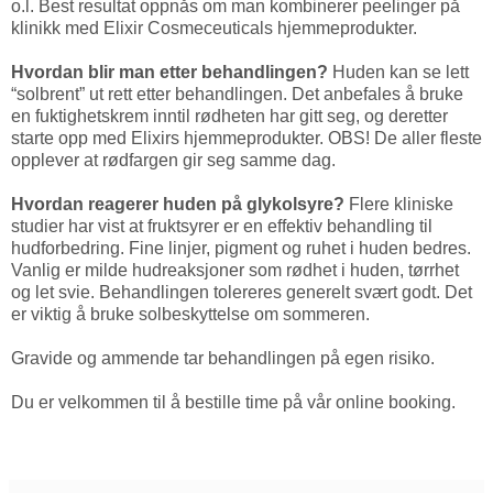
o.l. Best resultat oppnås om man kombinerer peelinger på
klinikk med Elixir Cosmeceuticals hjemmeprodukter.
Hvordan blir man etter behandlingen?
Huden kan se lett
“solbrent” ut rett etter behandlingen. Det anbefales å bruke
en fuktighetskrem inntil rødheten har gitt seg, og deretter
starte opp med Elixirs hjemmeprodukter. OBS! De aller fleste
opplever at rødfargen gir seg samme dag.
Hvordan reagerer huden på glykolsyre?
Flere kliniske
studier har vist at fruktsyrer er en effektiv behandling til
hudforbedring. Fine linjer, pigment og ruhet i huden bedres.
Vanlig er milde hudreaksjoner som rødhet i huden, tørrhet
og let svie. Behandlingen tolereres generelt svært godt. Det
er viktig å bruke solbeskyttelse om sommeren.
Gravide og ammende tar behandlingen på egen risiko.
Du er velkommen til å bestille time på vår online booking.