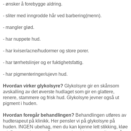
- ønsker å forebygge aldring.
- sliter med inngrodde hår ved barbering(menn).
- mangler glød.
- har nuppete hud.
- har kviser/acne/hudormer og store porer.
- har tørrhetslinjer og er fuktighetsfattig.
- har pigmenteringer/ujevn hud.
Hvordan virker glykolsyre?
Glykolsyre gir en skånsom
avskalling av det øverste hudlaget som gir en glattere,
renere, stammere og frisk hud. Glykolsyre jevner også ut
pigment i huden.
Hvordan foregår behandlingen?
Behandlingen utføres av
hudterapeut på klinikk. Her pensler vi på glykolsyre på
huden. INGEN ubehag, men du kan kjenne lett stikking, kløe